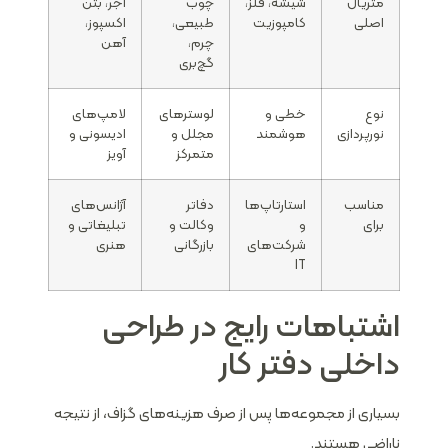
متریال
شیشه، فلز،
چوب
آجر، بتن
اصلی
کامپوزیت
طبیعی،
اکسپوز،
چرم،
آهن
گچ‌بری
نوع
خطی و
لوسترهای
لامپ‌های
نورپردازی
هوشمند
مجلل و
ادیسونی و
متمرکز
آویز
مناسب
استارتاپ‌ها
دفاتر
آژانس‌های
برای
و
وکالت و
تبلیغاتی و
شرکت‌های
بازرگانی
هنری
IT
اشتباهات رایج در طراحی
داخلی دفتر کار
بسیاری از مجموعه‌ها پس از صرف هزینه‌های گزاف، از نتیجه
ناراضی هستند.