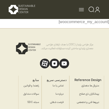
SUSTAINABLE
DESIGN
CENTER
[woocommerce_my_account]
مرکز طراحی پایدار (SDC) با هدف ارتقای طراحی
SUSTAINABLE
DESIGN
معماری پایدارو ساختن آینده مسئولانه فعالیت میکند.
CENTER
Reference Design
دسترسی سریع
منابع
متریال ها معماری
تماس با ما
راهنما و قوانین
پیمانکاران ذی صلاح
درباره ما
سوالات متداول
نیروها فنی و تخصصی
فرصت شغلی
مجله SDC