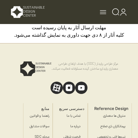
SUSTAINABLE
DESIGN
CENTER
مهلت ارسال آثار به پایان رسیده است
کلیه آثار از ۸ دی جهت داوری به نمایش گذاشته می‌شود.
مرکز طراحی پایدار (SDC) با هدف ارتقای طراحی
SUSTAINABLE
DESIGN
معماری پایدارو ساختن آینده مسئولانه فعالیت میکند.
CENTER
Reference Design
دسترسی سریع
منابع
متریال ها معماری
تماس با ما
راهنما و قوانین
پیمانکاران ذی صلاح
درباره ما
سوالات متداول
نیروها فنی و تخصصی
فرصت شغلی
مجله SDC