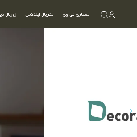
معماری تی وی
متریال ایندکس
ژورنال دی