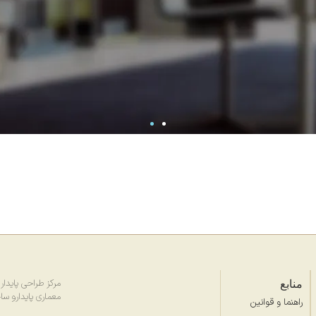
منابع
مرکز طراحی پایدار (SDC) با هدف ارتقای طر
معماری پایدارو سا
راهنما و قوانین