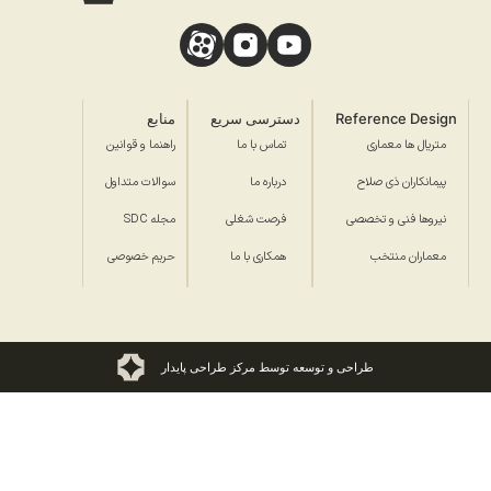
Reference Design
دسترسی سریع
منابع
متریال ها معماری
تماس با ما
راهنما و قوانین
پیمانکاران ذی صلاح
درباره ما
سوالات متداول
نیروها فنی و تخصصی
فرصت شغلی
مجله SDC
معماران منتخب
همکاری با ما
حریم خصوصی
طراحی و توسعه توسط مرکز طراحی پایدار