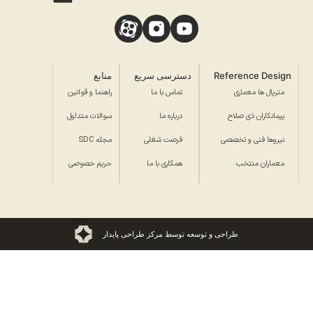
Reference Design
دسترسی سریع
منابع
متریال ها معماری
تماس با ما
راهنما و قوانین
پیمانکاران ذی صلاح
درباره ما
سوالات متداول
نیروها فنی و تخصصی
فرصت شغلی
مجله SDC
معماران منتخب
همکاری با ما
حریم خصوصی
طراحی و توسعه توسط مرکز طراحی پایدار