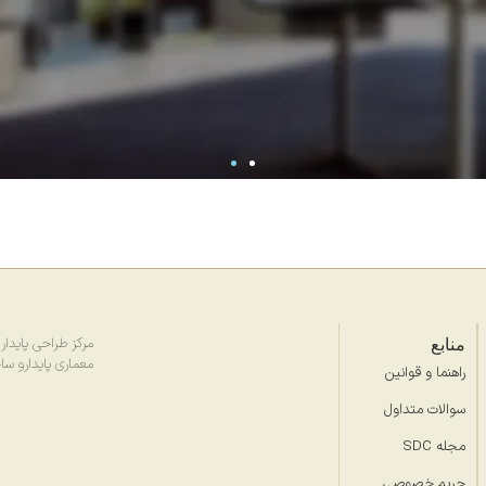
منابع
مرکز طراحی پایدار (SDC) با هدف ارتقای طر
معماری پایدارو سا
راهنما و قوانین
سوالات متداول
مجله SDC
حریم خصوصی