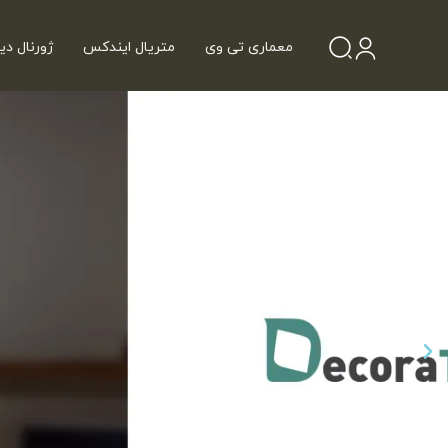
معماری تی وی
متریال ایندکس
ژورنال دی