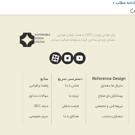
ادامه مطلب »
مرکز طراحی پایدار (SDC) با هدف ارتقای طراحی
SUSTAINABLE
DESIGN
معماری پایدارو ساختن آینده مسئولانه فعالیت میکند.
CENTER
Reference Design
دسترسی سریع
منابع
متریال ها معماری
تماس با ما
راهنما و قوانین
پیمانکاران ذی صلاح
درباره ما
سوالات متداول
نیروها فنی و تخصصی
فرصت شغلی
مجله SDC
معماران منتخب
همکاری با ما
حریم خصوصی