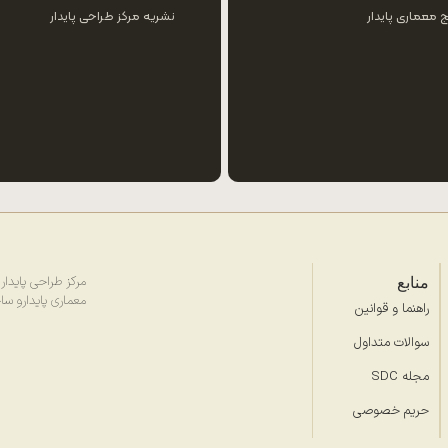
ج معماری پایدار
نشریه مرکز طراحی پایدار
منابع
مرکز طراحی پایدار (SDC) با هدف ارتقای طر
معماری پایدارو سا
راهنما و قوانین
سوالات متداول
مجله SDC
حریم خصوصی