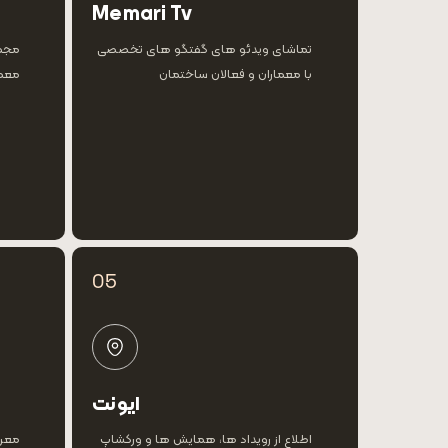
Memari Tv
تماشای ویدئو های گفتگو های تخصصی
مجمو
با معماران و فعالان ساختمان
معما
05
ایونت
اطلاع از رویداد ها، همایش ها و ورکشاپ
معرف