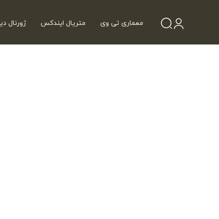
معماری تی وی
متریال ایندکس
ژورنال دی
مشاهده کتاب