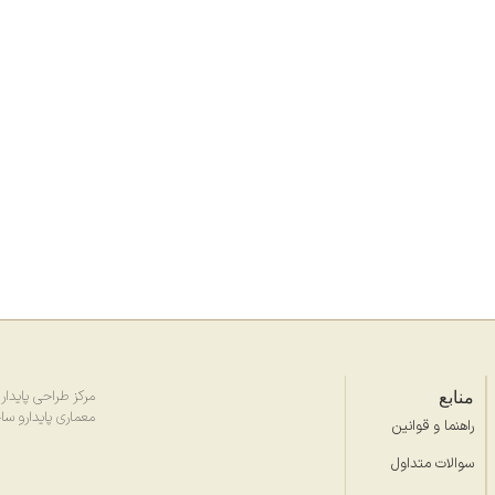
منابع
مرکز طراحی پایدار (SDC) با هدف ارتقای طر
معماری پایدارو سا
راهنما و قوانین
سوالات متداول