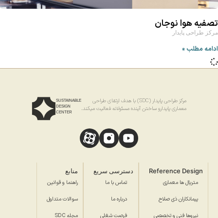
تصفیه هوا نوجان
مرکز طراحی پایدار
ادامه مطلب »
مرکز طراحی پایدار (SDC) با هدف ارتقای طراحی
SUSTAINABLE
DESIGN
معماری پایدارو ساختن آینده مسئولانه فعالیت میکند.
CENTER
Reference Design
دسترسی سریع
منابع
متریال ها معماری
تماس با ما
راهنما و قوانین
پیمانکاران ذی صلاح
درباره ما
سوالات متداول
نیروها فنی و تخصصی
فرصت شغلی
مجله SDC