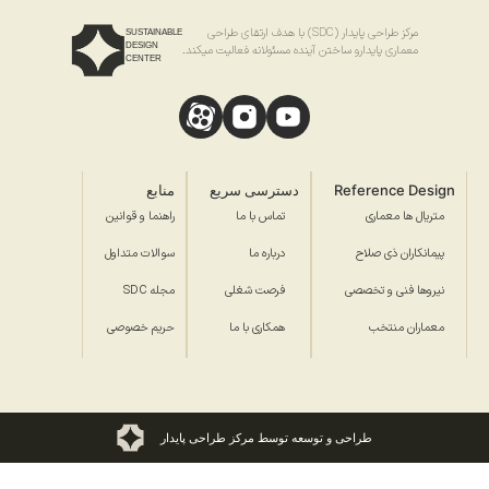
مرکز طراحی پایدار (SDC) با هدف ارتقای طراحی
SUSTAINABLE
DESIGN
معماری پایدارو ساختن آینده مسئولانه فعالیت میکند.
CENTER
Reference Design
دسترسی سریع
منابع
متریال ها معماری
تماس با ما
راهنما و قوانین
پیمانکاران ذی صلاح
درباره ما
سوالات متداول
نیروها فنی و تخصصی
فرصت شغلی
مجله SDC
معماران منتخب
همکاری با ما
حریم خصوصی
طراحی و توسعه توسط مرکز طراحی پایدار