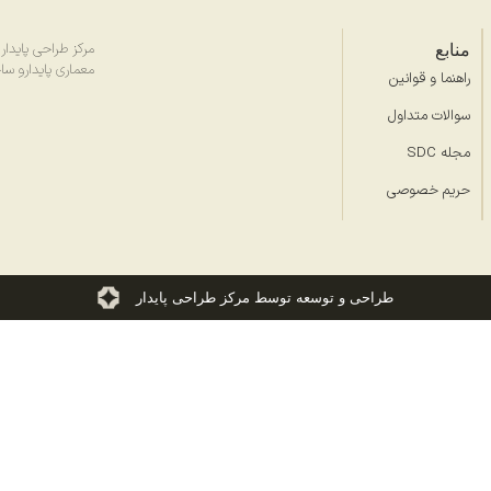
منابع
مرکز طراحی پایدار (SDC) با هدف ارتقای طر
معماری پایدارو سا
راهنما و قوانین
سوالات متداول
مجله SDC
حریم خصوصی
طراحی و توسعه توسط مرکز طراحی پایدار