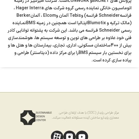
پروتکل های BACNETو LONWORKاست. شـرکت امیرکبیـر در زمینـه
اتوماسیـون خانگی نماینده رسمی گروه شرکت های Hager Interra ،
فرانسهSchneider فرانسه) وTebis آلمان وElcom ، آلمانBerker
(مالک تـرکیه و Blumotixایتـالیا است همچنین در زمینه BMSنمـاینده
رسمی Schneider فـرانسه می باشد. این شرکت به پشتوانه توانایی کادر
فنی خود علاوه بر طراحی های نوین و توسعه سیستم ها، هوشمندسازی
بیش از 400ساختمان مسکونی، اداری، تجاری، بیمارستان ها و هتل ها و
برای نخستین بار سیستم BMSرا برای مرکز داده (دیتاسنتر) طراحی و
پیاده سازی کرده است.
مرکز طراحی پایدار (SDC) با هدف ارتقای طراحی
SUSTAINABLE
DESIGN
معماری پایدارو ساختن آینده مسئولانه فعالیت میکند.
CENTER