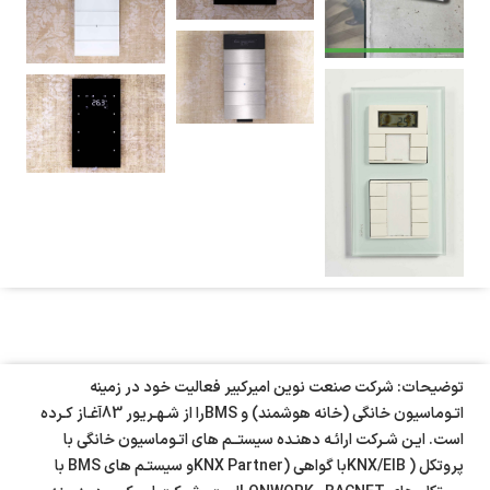
توضیحات: شرکت صنعت نوین امیرکبیر فعالیت خود در زمینه
اتـوماسیون خانگی (خانه هوشمند) و BMSرا از شـهـریور 83آغـاز کـرده
است. ایـن شـرکت ارائـه دهنـده سیستــم های اتـوماسیون خانگی با
پروتکل ( KNX/EIBبا گواهی (KNX Partnerو سیستـم های BMS با