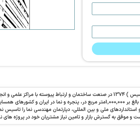
توضیحات: شرکت رنگین پروفیل کویر با بیش از دو دهه تجربه (تاسیس ) 1374 در صنعت ساختمان
آلومینیومی با کیفیت مشابه اروپایی و اجرای بیش از 8,000پروژه و بالغ بر 1,000,000متر
ستانداردهای ملی و بین المللی، دپارتمان مهندسی نما را تاسیس نمو
ه است و موفق به گسترش بازار و تامین نیاز مشتریان خود در پروژه های 