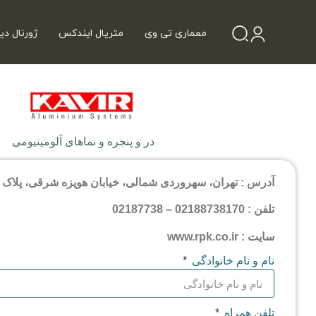
معماری تی وی
متریال ایندکس
ژورنال دی
در و پنجره و نماهای آلومینیومی
آدرس : تهران، سهروردی شمالی، خیابان هویزه شرقی، پلاک 37
تلفن : 02188738170 – 02187738
سایت : www.rpk.co.ir
نام و نام خانوادگی
تلفن همراه