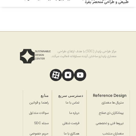
طبیعی و طراحی منحصر بفرد
مرکز طراحی پایدار (SDC) با هدف ارتقای طراحی
SUSTAINABLE
DESIGN
معماری پایدارو ساختن آینده مسئولانه فعالیت میکند.
CENTER
Reference Design
دسترسی سریع
منابع
متریال ها معماری
تماس با ما
راهنما و قوانین
پیمانکاران ذی صلاح
درباره ما
سوالات متداول
نیروها فنی و تخصصی
فرصت شغلی
مجله SDC
معماران منتخب
همکاری با ما
حریم خصوصی