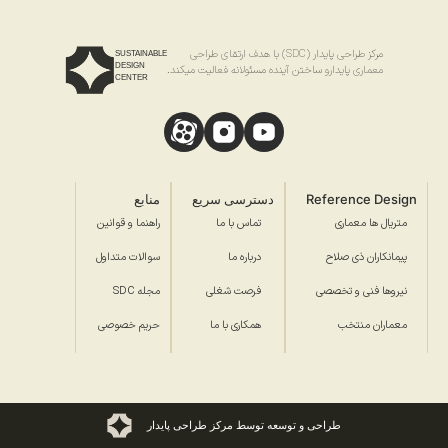
مرکز طراحی پایدار (SDC) با هدف ارتقای طراحی
SUSTAINABLE
DESIGN
معماری پایدارو ساختن آینده مسئولانه فعالیت میکند.
CENTER
Reference Design
دسترسی سریع
منابع
متریال ها معماری
تماس با ما
راهنما و قوانین
پیمانکاران ذی صلاح
درباره ما
سوالات متداول
نیروها فنی و تخصصی
فرصت شغلی
مجله SDC
معماران منتخب
همکاری با ما
حریم خصوصی
طراحی و توسعه توسط مرکز طراحی پایدار