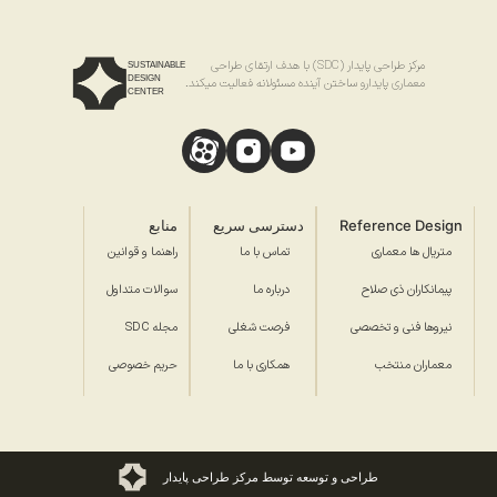
مرکز طراحی پایدار (SDC) با هدف ارتقای طراحی
SUSTAINABLE
DESIGN
معماری پایدارو ساختن آینده مسئولانه فعالیت میکند.
CENTER
Reference Design
دسترسی سریع
منابع
متریال ها معماری
تماس با ما
راهنما و قوانین
پیمانکاران ذی صلاح
درباره ما
سوالات متداول
نیروها فنی و تخصصی
فرصت شغلی
مجله SDC
معماران منتخب
همکاری با ما
حریم خصوصی
طراحی و توسعه توسط مرکز طراحی پایدار