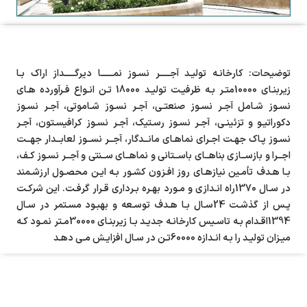
توضیحات: کارخانـه تولیـد آجـــــر نسـوز نمــــــا دیرگـــــداز اراک بـا
زیربنـای 10000متـر بـه ظرفیـت تولیـد 18000 تـن انـواع فـرآورده هـای
نسـوز شـامل آجـر نسـوز صنعتـی، آجـر نسـوز شـاموتی، آجـر نسـوز
دکوراتیـو و تزئینـی، آجـر نسـوز رسـتیک، آجـر نسـوز کرافیسـتون، آجـر
نسـوز پـاک جهـت اجـرای نماهـای مانــدگار، آجــر نســوز لعابــدار جهــت
اجــرا و بازســازی بناهــای باســتانی و نماهــای ســنتی و آجــر نسـوز کـف،
بـا هـدف تأمـین نیازهـای روز افـزون كشـور بـه ایـن محصـول ارزشـمند
در سـال 1370راه انـدازی و مـورد بهـره بـرداری قـرار گرفـت. این شرکـت
پـس از گذشـت 24سـال بـا هـدف توسـعه و بهبـود مسـتمر در سـال
1394اقـدام بـه تاسـیس کارخانـه جدیـد بـا زیربنـای 30000مـتر نمـود کـه
میـزان تولیـد را بـه انـدازه 60000تـن در سـال افزایـش مـی دهـد