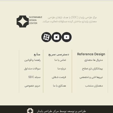
مرکز طراحی پایدار (SDC) با هدف ارتقای طراحی
SUSTAINABLE
DESIGN
معماری پایدارو ساختن آینده مسئولانه فعالیت میکند.
CENTER
Reference Design
دسترسی سریع
منابع
متریال ها معماری
تماس با ما
راهنما و قوانین
پیمانکاران ذی صلاح
درباره ما
سوالات متداول
نیروها فنی و تخصصی
فرصت شغلی
مجله SDC
معماران منتخب
همکاری با ما
حریم خصوصی
طراحی و توسعه توسط مرکز طراحی پایدار