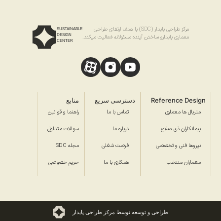
مرکز طراحی پایدار (SDC) با هدف ارتقای طراحی
SUSTAINABLE
DESIGN
معماری پایدارو ساختن آینده مسئولانه فعالیت میکند.
CENTER
Reference Design
دسترسی سریع
منابع
متریال ها معماری
تماس با ما
راهنما و قوانین
پیمانکاران ذی صلاح
درباره ما
سوالات متداول
نیروها فنی و تخصصی
فرصت شغلی
مجله SDC
معماران منتخب
همکاری با ما
حریم خصوصی
طراحی و توسعه توسط مرکز طراحی پایدار