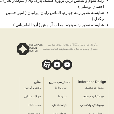
رتبه سوم و تندیس برنز: پروژه کلینیک پارک وی ( سولماز تاتاری،
احسان توسلی )
شایسته تقدیر رتبه چهارم: الماس رایان ایرانیان ( امیر حسین
نیکدل )
شایسته تقدیر رتبه پنجم: مطب آرامش ( آزیتا اطمینانی )
مرکز طراحی پایدار (SDC) با هدف ارتقای طراحی
SUSTAINABLE
DESIGN
معماری پایدارو ساختن آینده مسئولانه فعالیت میکند.
CENTER
Reference Design
دسترسی سریع
منابع
متریال ها معماری
تماس با ما
راهنما و قوانین
پیمانکاران ذی صلاح
درباره ما
سوالات متداول
نیروها فنی و تخصصی
فرصت شغلی
مجله SDC
معماران منتخب
همکاری با ما
حریم خصوصی