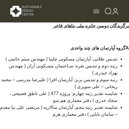
SUSTAINABLE
DESIGN
CENTER
برگزیدگان دومین جایزه ملی بناهای فاخر
A
گروه آپارتمان های چند واحدی
تندیس طلایی: آپارتمان مسکونی چلیپا ( مهندس میثم حاتمی )
رتبه دوم و تندیس نقره: سـاختمان مسـکونی آران ( مهندس
بهزاد حیدری )
رتبه سوم و تندیس برنز: آپارتمان افرا ( علیرضا مدرسی – محمد
ریحانی – علی سویزی )
شایسه تقدیر رتبه چهارم: پروژه 477 ( علی ناطق فصیحی ،
سجاد خدری ) دفتر معماری هم سو
شایسه تقدیر رتبه پنجم: آپارتمان سالاریه ( مرتضی علی نیا مقدم
– سامان بابایی ) دفتر معماری هرم