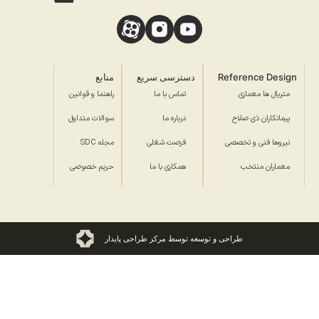
Reference Design
دسترسی سریع
منابع
متریال ها معماری
تماس با ما
راهنما و قوانین
پیمانکاران ذی صلاح
درباره ما
سوالات متداول
نیروها فنی و تخصصی
فرصت شغلی
مجله SDC
معماران منتخب
همکاری با ما
حریم خصوصی
طراحی و توسعه توسط مرکز طراحی پایدار