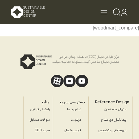
SUSTAINABLE
DESIGN
CENTER
[woodmart_compare]
مرکز طراحی پایدار (SDC) با هدف ارتقای طراحی
SUSTAINABLE
DESIGN
معماری پایدارو ساختن آینده مسئولانه فعالیت میکند.
CENTER
Reference Design
دسترسی سریع
منابع
متریال ها معماری
تماس با ما
راهنما و قوانین
پیمانکاران ذی صلاح
درباره ما
سوالات متداول
نیروها فنی و تخصصی
فرصت شغلی
مجله SDC