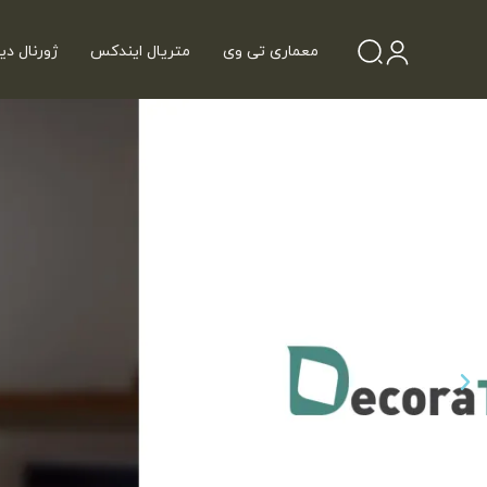
معماری تی وی
متریال ایندکس
ژورنال دی