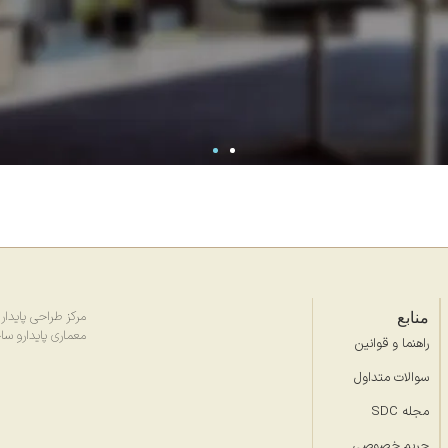
منابع
مرکز طراحی پایدار (SDC) با هدف ارتقای طر
معماری پایدارو سا
راهنما و قوانین
سوالات متداول
مجله SDC
حریم خصوصی