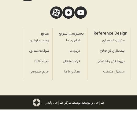
Reference Design
دسترسی سریع
منابع
متریال ها معماری
تماس با ما
راهنما و قوانین
پیمانکاران ذی صلاح
درباره ما
سوالات متداول
نیروها فنی و تخصصی
فرصت شغلی
مجله SDC
معماران منتخب
همکاری با ما
حریم خصوصی
طراحی و توسعه توسط مرکز طراحی پایدار