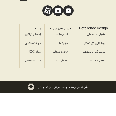
Reference Design
دسترسی سریع
منابع
متریال ها معماری
تماس با ما
راهنما و قوانین
پیمانکاران ذی صلاح
درباره ما
سوالات متداول
نیروها فنی و تخصصی
فرصت شغلی
مجله SDC
معماران منتخب
همکاری با ما
حریم خصوصی
طراحی و توسعه توسط مرکز طراحی پایدار