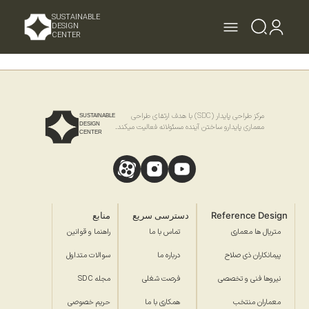
SUSTAINABLE
DESIGN
CENTER
مرکز طراحی پایدار (SDC) با هدف ارتقای طراحی
SUSTAINABLE
DESIGN
معماری پایدارو ساختن آینده مسئولانه فعالیت میکند.
CENTER
Reference Design
دسترسی سریع
منابع
متریال ها معماری
تماس با ما
راهنما و قوانین
پیمانکاران ذی صلاح
درباره ما
سوالات متداول
نیروها فنی و تخصصی
فرصت شغلی
مجله SDC
معماران منتخب
همکاری با ما
حریم خصوصی