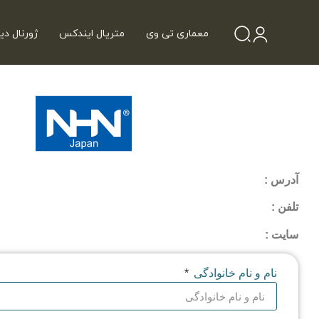
معماری تی وی
متریال ایندکس
ژورنال دی
آدرس :
تلفن :
سایت :
نام و نام خانوادگی