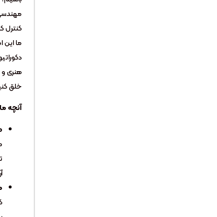
مهندسی»
کنترل کا
ما این ا
دکوراتیو 
هنری و 
خلق کنی
آنچه ما 
ط
م
ت
آ
م
ک
ب