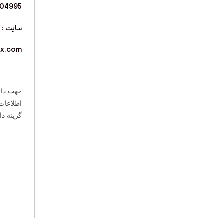
304995
سایت :
xx.com
اطلاعات 
گزینه دان