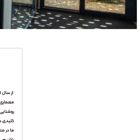
معماری 
روشنایی ر
کلیدی د
ما در مت
باشیم، ی