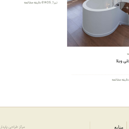
تیر 1, 1405
6 دقیقه مطالعه
ی
لی ویلا
منابع
مرکز طراحی پایدار (SDC) با هدف ارتقای طر