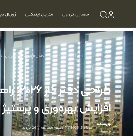
معماری تی وی
متریال ایندکس
ژورنال دی
خانه
‹
مقالات
‹
طراحی دفتر کار ۲۰۲۶؛ راهنمای کامل افزایش بهره‌وری و پرستیژ
مقالات
طراحی دفتر
افزایش بهره‌وری و پرستیژ
نویسنده
مرداد 3, 1405
4 دقیقه مطالعه
26 بازدید
نویسنده