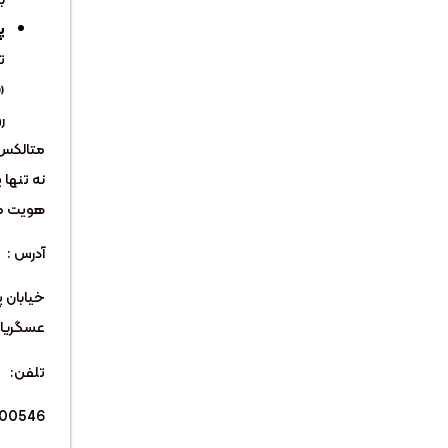
پ
ت
«
رو
متالکس، 
نه تنها 
هویت مع
آدرس :
خیابان پ
عسگریان
تلفن:
800546