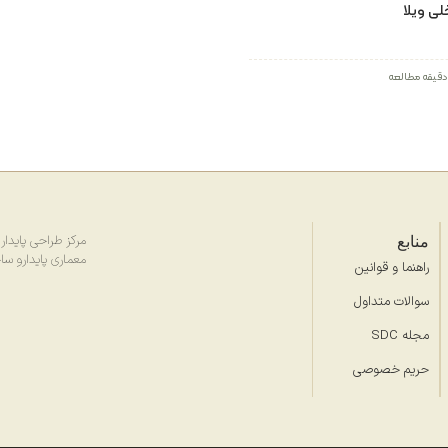
لی ویلا
منابع
مرکز طراحی پایدار (SDC) با هدف ارتقای طر
معماری پایدارو سا
راهنما و قوانین
سوالات متداول
مجله SDC
حریم خصوصی