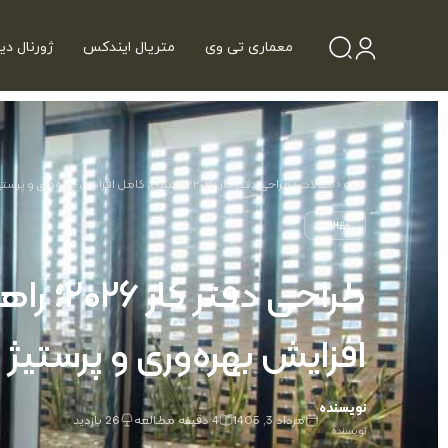
معماری تی وی
متریال ایندکس
ژورنال دی
خانه
‹
مقالات
‹
طراحی دفتر کار ۲۰۲۶؛ راهنمای کامل افزایش بهره‌وری و پرستیژ
مقالات
طراحی دفتر
افزایش بهره‌وری و پرستیژ
نویسنده
مرداد 3, 1405
4 دقیقه مطالعه
26 بازدید
نویسنده