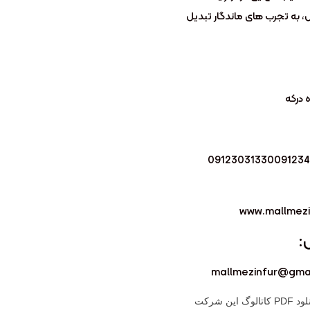
به تجرب های ماندگار تبدیل
درکه
0912303133009123
www.mallmez
:
mallmezinfur@gma
جهت دانلود PDF کاتالوگ این شرکت