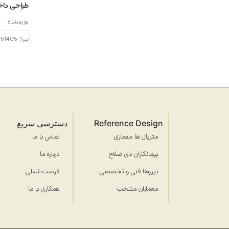
طراحی داخ
نویسنده
تیر 1, 1405
5 دقیقه مطالعه
Reference Design
دسترسی سریع
متریال ها معماری
تماس با ما
پیمانکاران ذی صلاح
درباره ما
نیروها فنی و تخصصی
فرصت شغلی
معماران منتخب
همکاری با ما