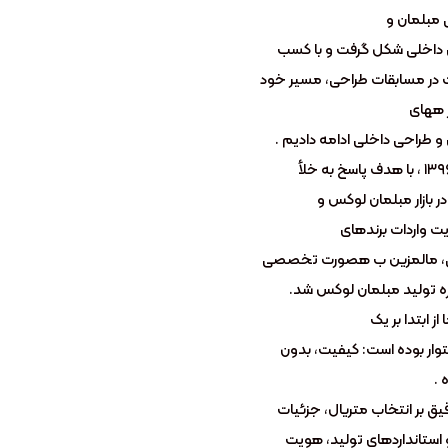
 مبلمان و
داخلی شکل گرفت و با کسب
در مسابقات طراحی، مسیر خود
ژ ههای
 طراحی داخلی ادامه دادیم .
از سال ۱۳۹۶ ، با هدف پاسخ به خلأ
 بازار مبلمان لوکس و
 واردات برندهای
یی، مالمزین ب هصورت تخصصی
زه تولید مبلمان لوکس شد.
 از ابتدا بر یک
وار بوده است: کیفیت، بدون
 .
یق بر انتخاب متریال، جزئیات
 استانداردهای تولید، هویت