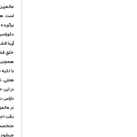
مالمزین 
است. هم
برگزیده
دکوراسی
آرینا فش
خلق فضا
همچنین
با تکیه 
هتلی، تو
در این حو
داراس ت
در مالمز
دقت اجر
متخصص ب
میشود تا