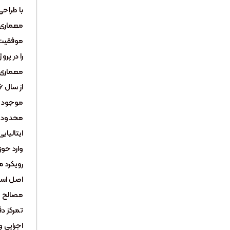
با طراحی
معماری 
موفقیت 
را در پرو
معماری و
موجود در
محدودیت
ایتالیا
وارد حو
رویکرد ما
اصل است
مصالح ه
تمرکز دق
اجرایی و