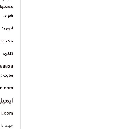
محصول، 
شو د .
آدرس :
محدوده 
تلفن:
488826
سایت :
in.com
ایمیل
il.com