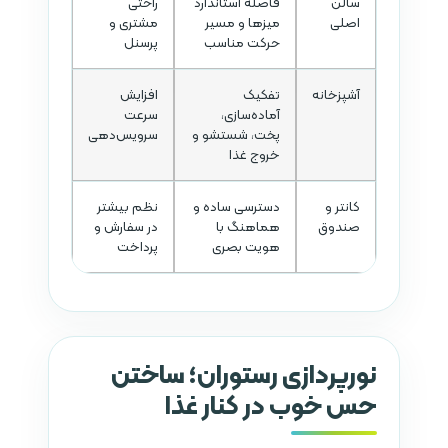
سالن
فاصله استاندارد
راحتی
اصلی
میزها و مسیر
مشتری و
حرکت مناسب
پرسنل
آشپزخانه
تفکیک
افزایش
آماده‌سازی،
سرعت
پخت، شستشو و
سرویس‌دهی
خروج غذا
کانتر و
دسترسی ساده و
نظم بیشتر
صندوق
هماهنگ با
در سفارش و
هویت بصری
پرداخت
نورپردازی رستوران؛ ساختن
حس خوب در کنار غذا