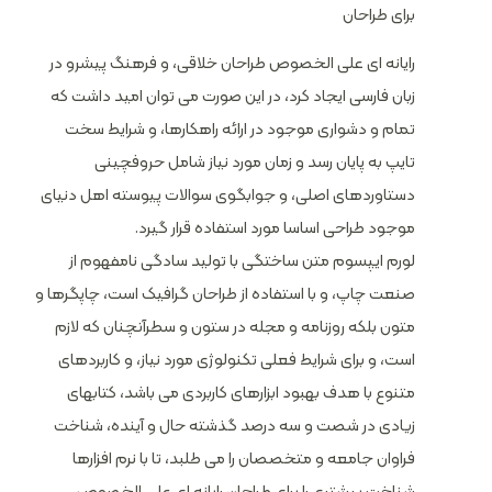
برای طراحان
رایانه ای علی الخصوص طراحان خلاقی، و فرهنگ پیشرو در
زبان فارسی ایجاد کرد، در این صورت می توان امید داشت که
تمام و دشواری موجود در ارائه راهکارها، و شرایط سخت
تایپ به پایان رسد و زمان مورد نیاز شامل حروفچینی
دستاوردهای اصلی، و جوابگوی سوالات پیوسته اهل دنیای
موجود طراحی اساسا مورد استفاده قرار گیرد.
لورم ایپسوم متن ساختگی با تولید سادگی نامفهوم از
صنعت چاپ، و با استفاده از طراحان گرافیک است، چاپگرها و
متون بلکه روزنامه و مجله در ستون و سطرآنچنان که لازم
است، و برای شرایط فعلی تکنولوژی مورد نیاز، و کاربردهای
متنوع با هدف بهبود ابزارهای کاربردی می باشد، کتابهای
زیادی در شصت و سه درصد گذشته حال و آینده، شناخت
فراوان جامعه و متخصصان را می طلبد، تا با نرم افزارها
شناخت بیشتری را برای طراحان رایانه ای علی الخصوص