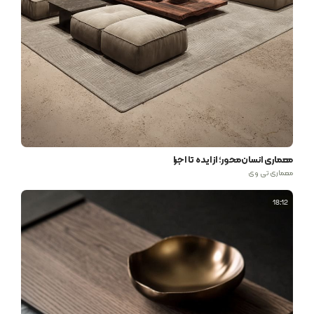
معماری انسان‌محور؛ از ایده تا اجرا
معماری تی وی
18:12