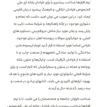
نرم افزارها شناخت بیشتری را برای طراحان رایانه ای علی
الخصوص طراحان خلاقی، و فرهنگ پیشرو در زبان فارسی
ایجاد کرد، در این صورت می توان امید داشت که تمام و
دشواری موجود در ارائه راهکارها، و شرایط سخت تایپ به
پایان رسد و زمان مورد نیاز شامل حروفچینی دستاوردهای
اصلی، و جوابگوی سوالات پیوسته اهل دنیای موجود
طراحی اساسا مورد استفاده قرار گیرد.لورم ایپسوم متن
ساختگی با تولید سادگی نامفهوم از صنعت چاپ، و با
استفاده از طراحان گرافیک است، چاپگرها و متون بلکه
روزنامه و مجله در ستون و سطرآنچنان که لازم است، و برای
شرایط فعلی تکنولوژی مورد نیاز، و کاربردهای متنوع با هدف
بهبود ابزارهای کاربردی می باشد، کتابهای زیادی در شصت و
سه درصد گذشته حال و آینده،
شناخت فراوان جامعه و متخصصان را می طلبد، تا با نرم
افزارها شناخت بیشتری را برای طراحان رایانه ای علی الخصوص