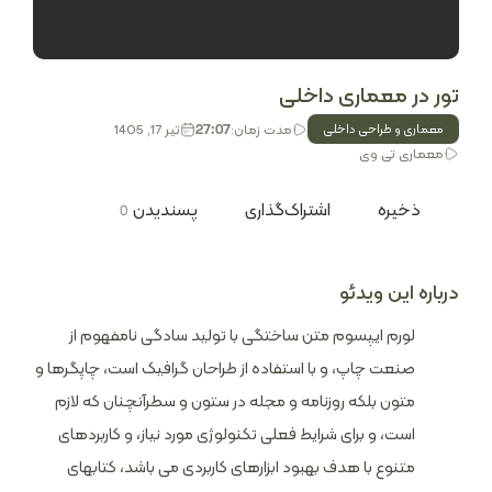
تور در معماری داخلی
مدت زمان:
تیر 17, 1405
معماری و طراحی داخلی
27:07
معماری تی وی
ذخیره
اشتراک‌گذاری
پسندیدن
0
درباره این ویدئو
لورم ایپسوم متن ساختگی با تولید سادگی نامفهوم از
صنعت چاپ، و با استفاده از طراحان گرافیک است، چاپگرها و
متون بلکه روزنامه و مجله در ستون و سطرآنچنان که لازم
است، و برای شرایط فعلی تکنولوژی مورد نیاز، و کاربردهای
متنوع با هدف بهبود ابزارهای کاربردی می باشد، کتابهای