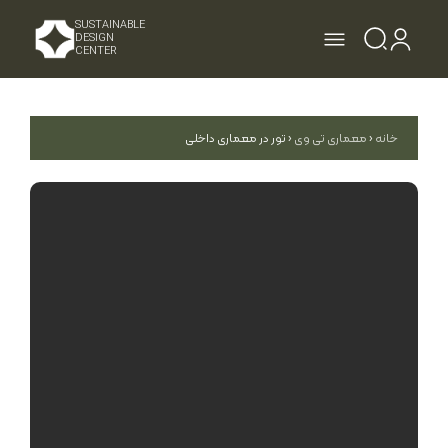
SUSTAINABLE
DESIGN
CENTER
رفرنس دیزاین
معماری تی وی
متریال ایندکس
ژورنال دیجیتال
جوایز و مسابقات
خانه
‹
معماری تی وی
‹
تور در معماری داخلی